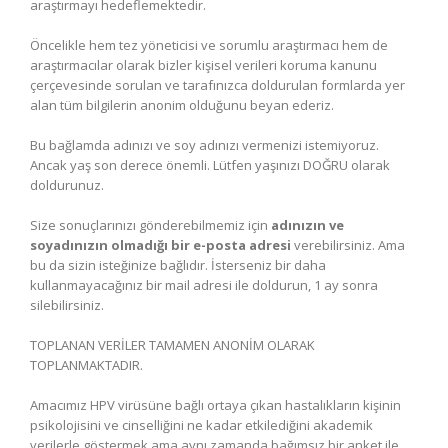
araştırmayı hedeflemektedir.
Öncelikle hem tez yöneticisi ve sorumlu araştırmacı hem de
araştırmacılar olarak bizler kişisel verileri koruma kanunu
çerçevesinde sorulan ve tarafınızca doldurulan formlarda yer
alan tüm bilgilerin anonim olduğunu beyan ederiz.
Bu bağlamda adınızı ve soy adınızı vermenizi istemiyoruz.
Ancak yaş son derece önemli. Lütfen yaşınızı DOĞRU olarak
doldurunuz.
Size sonuçlarınızı gönderebilmemiz için
adınızın ve
soyadınızın olmadığı bir e-posta adresi
verebilirsiniz. Ama
bu da sizin isteğinize bağlıdır. İsterseniz bir daha
kullanmayacağınız bir mail adresi ile doldurun, 1 ay sonra
silebilirsiniz.
TOPLANAN VERİLER TAMAMEN ANONİM OLARAK
TOPLANMAKTADIR.
Amacımız HPV virüsüne bağlı ortaya çıkan hastalıkların kişinin
psikolojisini ve cinselliğini ne kadar etkilediğini akademik
verilerle göstermek ama aynı zamanda bağımsız bir anket ile