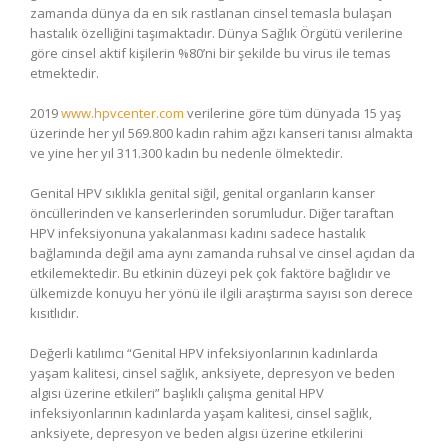
zamanda dünya da en sık rastlanan cinsel temasla bulaşan
hastalık özelliğini taşımaktadır. Dünya Sağlık Örgütü verilerine
göre cinsel aktif kişilerin %80’ni bir şekilde bu virus ile temas
etmektedir.
2019
www.hpvcenter.com
verilerine göre tüm dünyada 15 yaş
üzerinde her yıl 569.800 kadın rahim ağzı kanseri tanısı almakta
ve yine her yıl 311.300 kadın bu nedenle ölmektedir.
Genital HPV sıklıkla genital siğil, genital organların kanser
öncüllerinden ve kanserlerinden sorumludur. Diğer taraftan
HPV infeksiyonuna yakalanması kadını sadece hastalık
bağlamında değil ama aynı zamanda ruhsal ve cinsel açıdan da
etkilemektedir. Bu etkinin düzeyi pek çok faktöre bağlıdır ve
ülkemizde konuyu her yönü ile ilgili araştırma sayısı son derece
kısıtlıdır.
Değerli katılımcı “Genital HPV infeksiyonlarının kadınlarda
yaşam kalitesi, cinsel sağlık, anksiyete, depresyon ve beden
algısı üzerine etkileri” başlıklı çalışma genital HPV
infeksiyonlarının kadınlarda yaşam kalitesi, cinsel sağlık,
anksiyete, depresyon ve beden algısı üzerine etkilerini